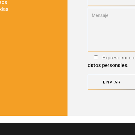
sos
adas
Expreso mi co
datos personales.
ENVIAR