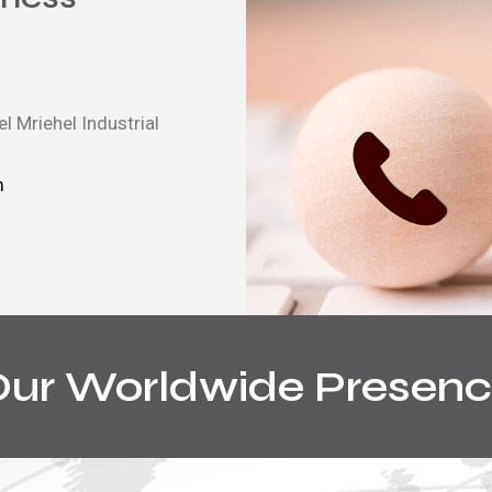
hel Mriehel Industrial
m
ur Worldwide Presen