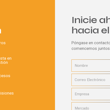
Inicie 
n
hacia el
ros
Póngase en contact
comencemos juntos e
esta en
stión
ocesos
cisiones