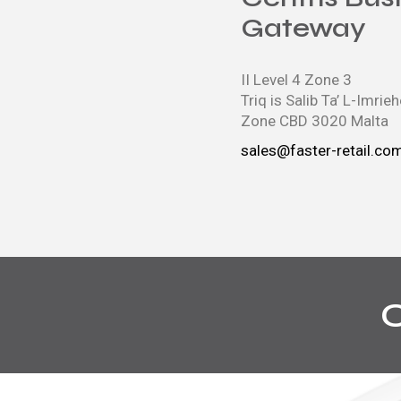
Gateway
II Level 4 Zone 3
Triq is Salib Ta’ L-Imrie
Zone CBD 3020 Malta
sales@faster-retail.co
O